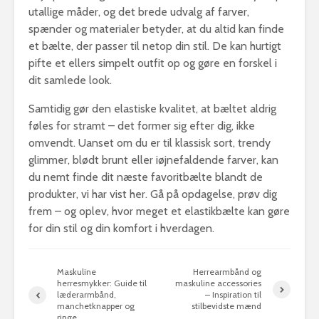
utallige måder, og det brede udvalg af farver,
spænder og materialer betyder, at du altid kan finde
et bælte, der passer til netop din stil. De kan hurtigt
pifte et ellers simpelt outfit op og gøre en forskel i
dit samlede look.
Samtidig gør den elastiske kvalitet, at bæltet aldrig
føles for stramt – det former sig efter dig, ikke
omvendt. Uanset om du er til klassisk sort, trendy
glimmer, blødt brunt eller iøjnefaldende farver, kan
du nemt finde dit næste favoritbælte blandt de
produkter, vi har vist her. Gå på opdagelse, prøv dig
frem – og oplev, hvor meget et elastikbælte kan gøre
for din stil og din komfort i hverdagen.
Maskuline
Herrearmbånd og
herresmykker: Guide til
maskuline accessories
læderarmbånd,
– Inspiration til
manchetknapper og
stilbevidste mænd
ringe