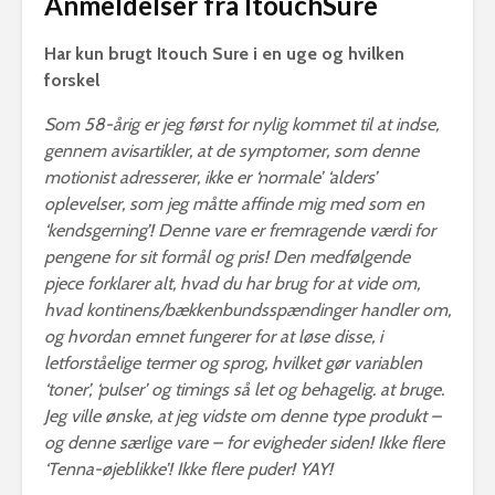
Anmeldelser fra ItouchSure
Har kun brugt Itouch Sure i en uge og hvilken
forskel
Som 58-årig er jeg først for nylig kommet til at indse,
gennem avisartikler, at de symptomer, som denne
motionist adresserer, ikke er ‘normale’ ‘alders’
oplevelser, som jeg måtte affinde mig med som en
‘kendsgerning’! Denne vare er fremragende værdi for
pengene for sit formål og pris! Den medfølgende
pjece forklarer alt, hvad du har brug for at vide om,
hvad kontinens/bækkenbundsspændinger handler om,
og hvordan emnet fungerer for at løse disse, i
letforståelige termer og sprog, hvilket gør variablen
‘toner’, ‘pulser’ og timings så let og behagelig. at bruge.
Jeg ville ønske, at jeg vidste om denne type produkt –
og denne særlige vare – for evigheder siden! Ikke flere
‘Tenna-øjeblikke’! Ikke flere puder! YAY!