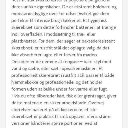
deres unikke egenskaber. De er ekstremt holdbare og
modstandsdygtige over for ridser, hvilket gør dem
perfekte til intensiv brug i køkkenet. Et hygiejnisk
skærebræt som dette forhindrer bakterier i at trænge
ind i overfladen, i modsætning til træ- eller
plastbrætter. For dem, der søger et bakterieresistent
skærebræt, er rustfrit stål det oplagte valg, da det
ikke absorberer lugte eller farver fra maden.
Desuden er de nemme at rengøre – bare skyl med
vand og sæbe, eller sæt i opvaskemaskinen. Et
professionelt skærebræt i rustfrit stål passer til både
hjemmekokke og professionelle, og det holder
formen uden at bukke under for varme eller fugt.
Hvis du ofte tilbereder kød, fisk eller grøntsager, giver
dette materiale en sikker arbejdsflade. Overvej
størrelsen baseret på dit køkkenrum; et lille
skærebræt er praktisk til små opgaver, mens større
versioner håndterer større portioner. Ved at