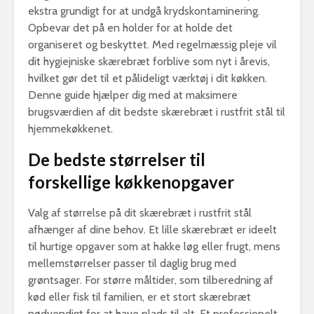
ekstra grundigt for at undgå krydskontaminering.
Opbevar det på en holder for at holde det
organiseret og beskyttet. Med regelmæssig pleje vil
dit hygiejniske skærebræt forblive som nyt i årevis,
hvilket gør det til et pålideligt værktøj i dit køkken.
Denne guide hjælper dig med at maksimere
brugsværdien af dit bedste skærebræt i rustfrit stål til
hjemmekøkkenet.
De bedste størrelser til
forskellige køkkenopgaver
Valg af størrelse på dit skærebræt i rustfrit stål
afhænger af dine behov. Et lille skærebræt er ideelt
til hurtige opgaver som at hakke løg eller frugt, mens
mellemstørrelser passer til daglig brug med
grøntsager. For større måltider, som tilberedning af
kød eller fisk til familien, er et stort skærebræt
nødvendigt for at have plads til alt. Et professionelt