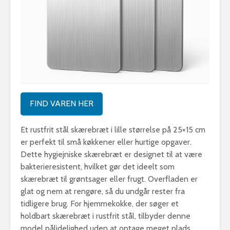
FIND VAREN HER
Et rustfrit stål skærebræt i lille størrelse på 25×15 cm
er perfekt til små køkkener eller hurtige opgaver.
Dette hygiejniske skærebræt er designet til at være
bakterieresistent, hvilket gør det ideelt som
skærebræt til grøntsager eller frugt. Overfladen er
glat og nem at rengøre, så du undgår rester fra
tidligere brug. For hjemmekokke, der søger et
holdbart skærebræt i rustfrit stål, tilbyder denne
model pålidelighed uden at optage meget plads.